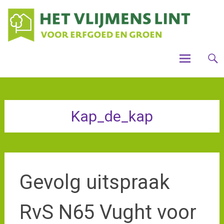
Skip
Houdt
Voo
Vlijme
to
mooi,
steun
gro
content
het
Vlijme
cul
Lint
ver
Vli
Kap_de_kap
Gevolg uitspraak
RvS N65 Vught voor