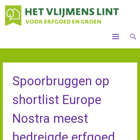
Skip
Houdt
Voo
Vlijme
to
mooi,
steun
gro
content
het
Vlijme
cul
Lint
ver
Vli
Spoorbruggen op
shortlist Europe
Nostra meest
bedreigde erfgoed