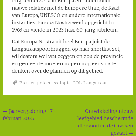
erfgoednetwerk in Europa en onderhoudt
nauwe relaties met de Europese Unie, de Raad
van Europa, UNESCO en andere internationale
instanties. Europa Nostra werd opgericht in
1963 en vierde in 2023 haar 60-jarig jubileum.
Dat Europa Nostra uit heel Europa juist de
Langstraatspoorbruggen op haar shortlist zet,
wil daarom wel wat zeggen en zou de provincie
en gemeente moeten nopen nog eens na te
denken over de plannen op dit gebied.
Biessertpolder
,
ecologie
,
GOL
,
Langstraat
Post
←
Jaarvergadering 17
Ontwikkeling nieuw
februari 2025
leefgebied beschermde
navigation
diersoorten de Grassen
gestart
→