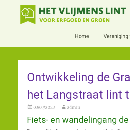
Home
Vereniging
Skip
to
content
Ontwikkeling de Gr
het Langstraat lint 
03/07/2023
admin
Fiets- en wandelingang de