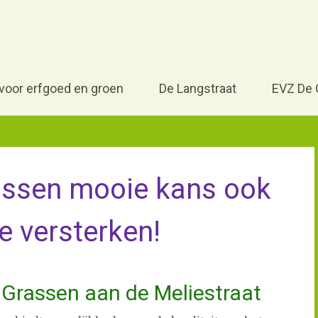
Houdt Vlijmen mooi, steun het Vlijmens Lint
Voor erfgoed en groen, cul
vereniging Vlijmen
 voor erfgoed en groen
De Langstraat
EVZ De 
assen mooie kans ook
te versterken!
 Grassen aan de Meliestraat