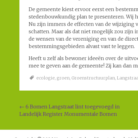
De gemeente kiest ervoor eerst een bestemm
stedenbouwkundig plan te presenteren. Wij he
Nu zijn immers de effecten van de wijziging
schatten. Maar als dat niet mogelijk zou zij
de wensen van de vereniging en van de dire
bestemmingsgebieden alvast vast te leggen.
Heeft u zelf als bewoner ideeën over de uitv
mee te geven aan de gemeente! Zij kan dan 
ecologie
,
groen
,
Groenstructuurplan
,
Langstra
Post
←
6 Bomen Langstraat lint toegevoegd in
Landelijk Register Monumentale Bomen
navigation