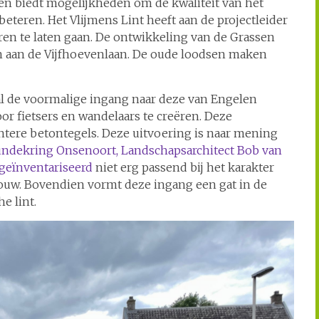
en biedt mogelijkheden om de kwaliteit van het
rbeteren. Het Vlijmens Lint heeft aan de projectleider
ren te laten gaan. De ontwikkeling van de Grassen
en aan de Vijfhoevenlaan. De oude loodsen maken
l de voormalige ingang naar deze van Engelen
r fietsers en wandelaars te creëren. Deze
ntere betontegels. Deze uitvoering is naar mening
undekring Onsenoort, Landschapsarchitect Bob van
 geïnventariseerd
niet erg passend bij het karakter
bouw. Bovendien vormt deze ingang een gat in de
e lint.