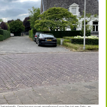
t betontegels. Deze ingang moet omgebouwd worden tot een fiets- en