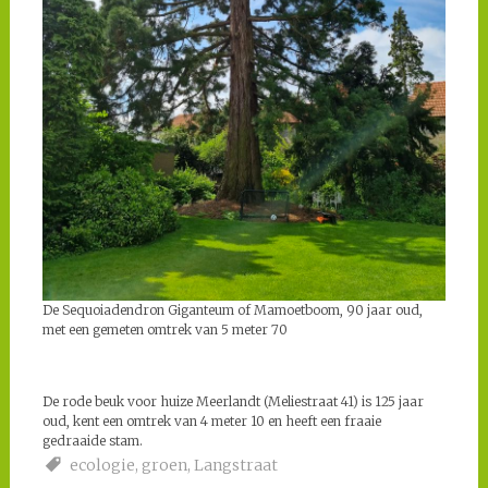
De Sequoiadendron Giganteum of Mamoetboom, 90 jaar oud,
met een gemeten omtrek van 5 meter 70
De rode beuk voor huize Meerlandt (Meliestraat 41) is 125 jaar
oud, kent een omtrek van 4 meter 10 en heeft een fraaie
gedraaide stam.
ecologie
,
groen
,
Langstraat