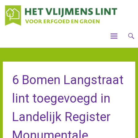
Skip
Houdt
Voo
Vlijme
to
mooi,
steun
gro
content
het
Vlijme
cul
Lint
ver
Vli
6 Bomen Langstraat
lint toegevoegd in
Landelijk Register
Monumentale