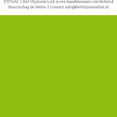
17175452.
|
Het Vlijmens Lint is een handelsnaam van Behoud
Buurtschap de Melie.
|
Contact info@hetvlijmenslint.nl