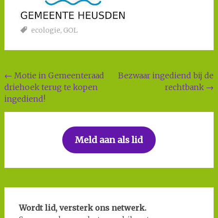
ecologie
,
GOL
Post
←
Motie in Gemeenteraad
Bezwaar ingediend bij de
driehoek terug te kopen
rechtbank
→
navigation
ingediend!
Meld aan als lid
Wordt lid, versterk ons netwerk.