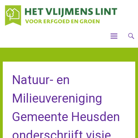
Skip
Houdt
Voo
Vlijme
to
mooi,
steun
gro
content
het
Vlijme
cul
Lint
ver
Vli
Natuur- en
Milieuvereniging
Gemeente Heusden
onderschrijft visie