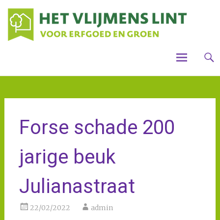
Skip
Houdt
Voo
Vlijme
to
mooi,
steun
gro
content
het
Vlijme
cul
Lint
ver
Vli
Forse schade 200
jarige beuk
Julianastraat
22/02/2022
admin