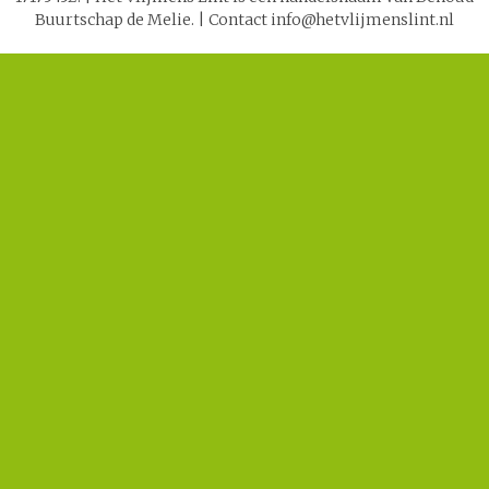
Buurtschap de Melie.
|
Contact info@hetvlijmenslint.nl