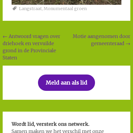
Langstraat
,
Monumentaal groen
Post
←
Antwoord vragen over
Motie aangenomen door
driehoek en vervuilde
gemeenteraad
→
navigation
grond in de Provinciale
Staten
Meld aan als lid
Wordt lid, versterk ons netwerk.
Samen maken we het verschil met onze