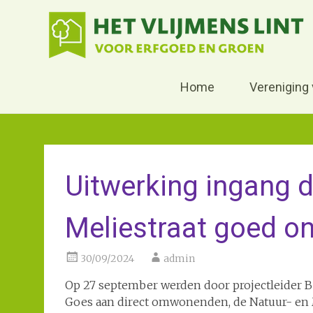
Home
Vereniging
Skip
to
content
Uitwerking ingang 
Meliestraat goed o
30/09/2024
admin
Op 27 september werden door projectleider B
Goes aan direct omwonenden, de Natuur- en 