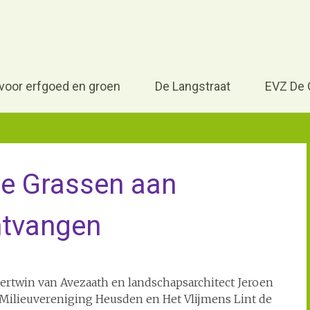
Houdt Vlijmen mooi, steun het Vlijmens Lint
Voor erfgoed en groen, cul
vereniging Vlijmen
 voor erfgoed en groen
De Langstraat
EVZ De 
de Grassen aan
ntvangen
ertwin van Avezaath en landschapsarchitect Jeroen
Milieuvereniging Heusden en Het Vlijmens Lint de